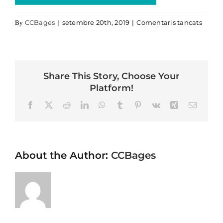
a 06.
CCBages
|
setembre 20th, 2019
|
Comentaris tancats
By
Share This Story, Choose Your
Platform!
Facebook
X
Reddit
LinkedIn
WhatsApp
Tumblr
Pinterest
Vk
Xing
Email
About the Author:
CCBages