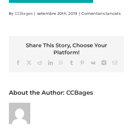
a 06.
CCBages
|
setembre 20th, 2019
|
Comentaris tancats
By
Share This Story, Choose Your
Platform!
Facebook
X
Reddit
LinkedIn
WhatsApp
Tumblr
Pinterest
Vk
Xing
Email
About the Author:
CCBages