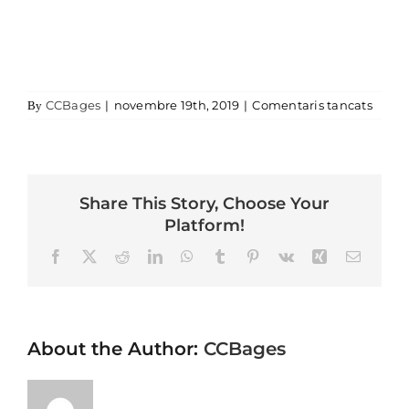
a expl
CCBages
|
novembre 19th, 2019
|
Comentaris tancats
By
Share This Story, Choose Your
Platform!
Facebook
X
Reddit
LinkedIn
WhatsApp
Tumblr
Pinterest
Vk
Xing
Email
About the Author:
CCBages