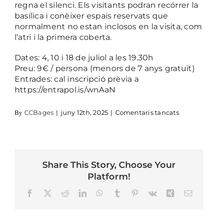
regna el silenci. Els visitants podran recórrer la
basílica i conèixer espais reservats que
normalment no estan inclosos en la visita, com
l’atri i la primera coberta.
Dates: 4, 10 i 18 de juliol a les 19.30h
Preu: 9€ / persona (menors de 7 anys gratuït)
Entrades: cal inscripció prèvia a
https://entrapol.is/wnAaN
a Vesprades 
CCBages
|
juny 12th, 2025
|
Comentaris tancats
By
Share This Story, Choose Your
Platform!
Facebook
X
Reddit
LinkedIn
WhatsApp
Tumblr
Pinterest
Vk
Xing
Email