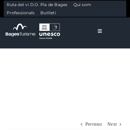
Ruta del vi D.O. Pla de Bages
Qui som
Professionals
Butlletí
Toggle Naviga
El Bages
Natura
Skip to content
Cultura
Gastronomia
Planifica
Previous
Next