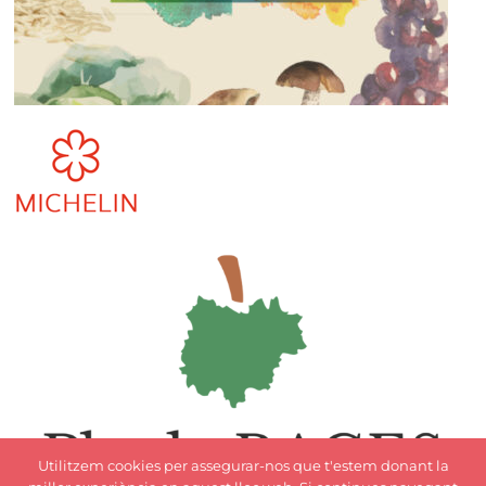
Utilitzem cookies per assegurar-nos que t'estem donant la