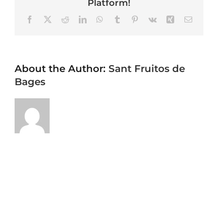
Platform!
Facebook
X
Reddit
LinkedIn
WhatsApp
Tumblr
Pinterest
Vk
Xing
Email
About the Author:
Sant Fruitos de
Bages