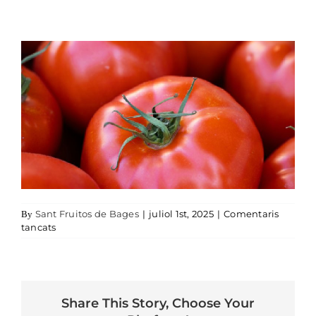
Sant Fruitos de Bages
|
juliol 1st, 2025
|
Comentaris
By
a 2025_07 MT- TOMÀQUET (cc FREE)
tancats
Share This Story, Choose Your