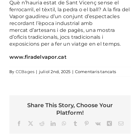
Què n’hauria estat de Sant Vicenç sense el
ferrocarril, el tèxtil, la pedra o el ball? A la fira del
Vapor gaudireu d’un conjunt d’espectacles
recordant l’època industrial amb
mercat d’artesans i de pagès, una mostra
d’oficis tradicionals, jocs tradicionals i
exposicions per a fer un viatge en el temps.
www.firadelvapor.cat
a FIRA DE
CCBages
|
juliol 2nd, 2025
|
Comentaris tancats
By
Share This Story, Choose Your
Platform!
Facebook
X
Reddit
LinkedIn
WhatsApp
Tumblr
Pinterest
Vk
Xing
Email