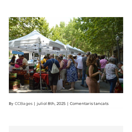
a dsc_2869
CCBages
|
juliol 8th, 2025
|
Comentaris tancats
By