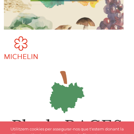
Utilitzem cookies per assegurar-nos que t'estem donant la