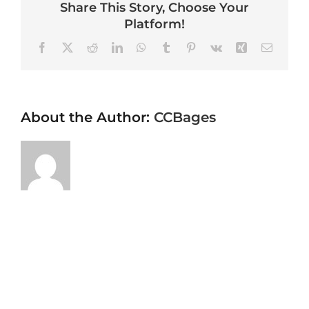
Share This Story, Choose Your
Platform!
Facebook
X
Reddit
LinkedIn
WhatsApp
Tumblr
Pinterest
Vk
Xing
Email
About the Author:
CCBages