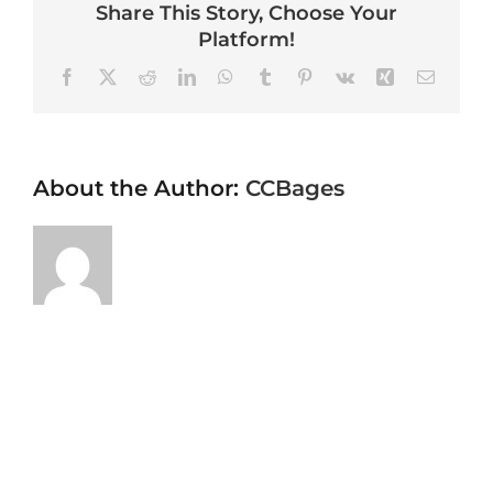
Share This Story, Choose Your
Platform!
Facebook
X
Reddit
LinkedIn
WhatsApp
Tumblr
Pinterest
Vk
Xing
Email
About the Author:
CCBages