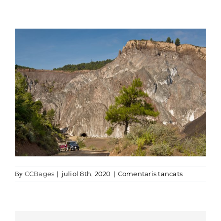
a _DSC771
CCBages
|
juliol 8th, 2020
|
Comentaris tancats
By