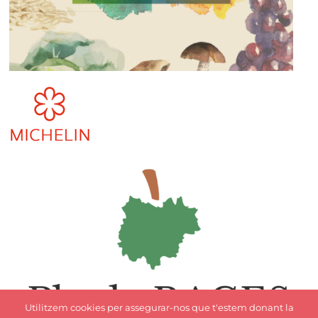
Utilitzem cookies per assegurar-nos que t'estem donant la