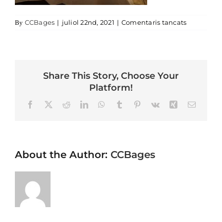
a _JGA961
CCBages
|
juliol 22nd, 2021
|
Comentaris tancats
By
Share This Story, Choose Your
Platform!
Facebook
X
Reddit
LinkedIn
WhatsApp
Tumblr
Pinterest
Vk
Xing
Email
About the Author:
CCBages