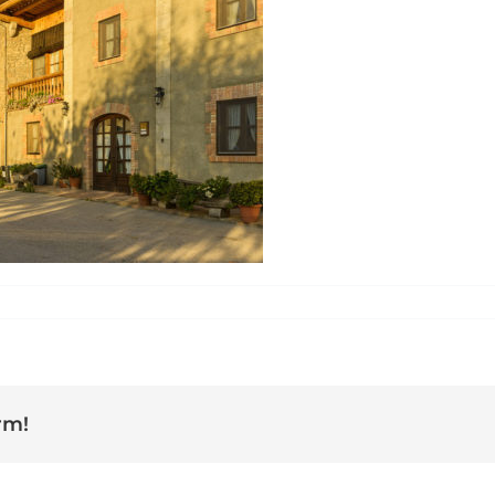
Torre Bofill2
rm!