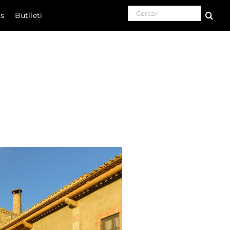
Search for:
ls
Butlletí
Natura
Cultura
Gastronomia