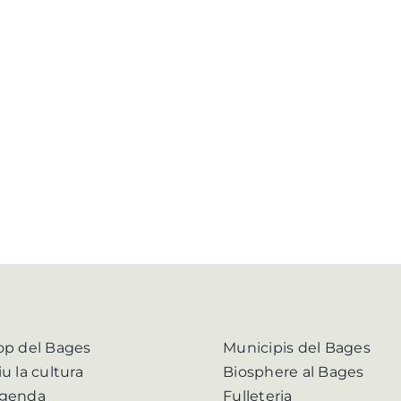
op del Bages
Municipis del Bages
iu la cultura
Biosphere al Bages
genda
Fulleteria