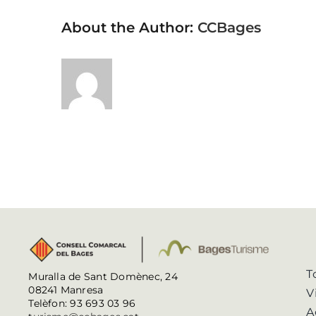
About the Author:
CCBages
T
Muralla de Sant Domènec, 24
08241 Manresa
V
Telèfon: 93 693 03 96
A