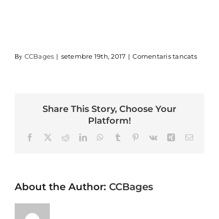
a
CCBages
|
setembre 19th, 2017
|
Comentaris tancats
By
Share This Story, Choose Your
Platform!
Facebook
X
Reddit
LinkedIn
WhatsApp
Tumblr
Pinterest
Vk
Xing
Email
About the Author:
CCBages