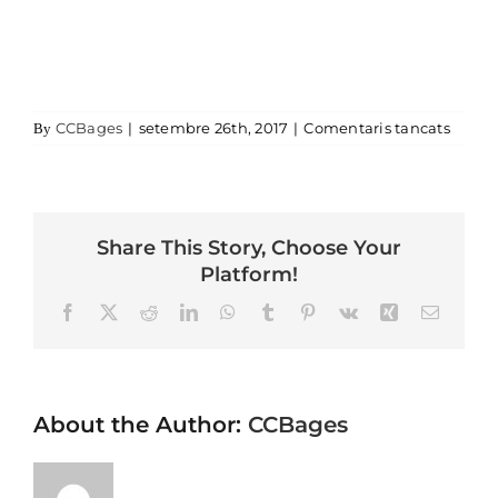
a
CCBages
|
setembre 26th, 2017
|
Comentaris tancats
By
Share This Story, Choose Your
Platform!
Facebook
X
Reddit
LinkedIn
WhatsApp
Tumblr
Pinterest
Vk
Xing
Email
About the Author:
CCBages