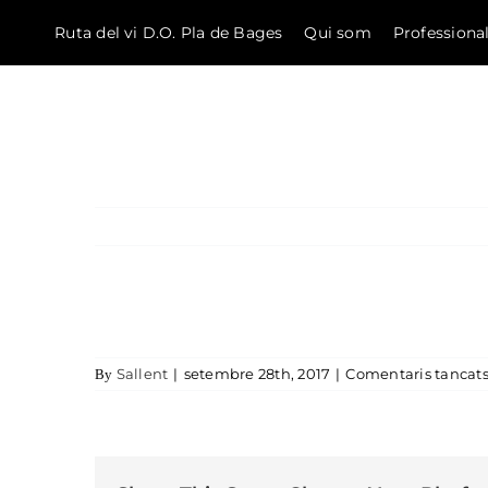
Ruta del vi D.O. Pla de Bages
Qui som
Professiona
El Bages
Skip to content
Sallent
|
setembre 28th, 2017
|
Comentaris tancat
By