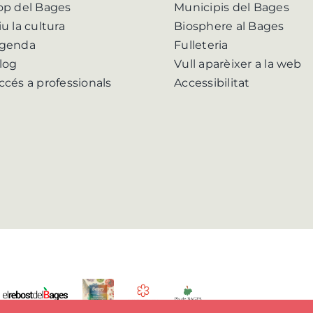
op del Bages
Municipis del Bages
iu la cultura
Biosphere al Bages
genda
Fulleteria
log
Vull aparèixer a la web
ccés a professionals
Accessibilitat