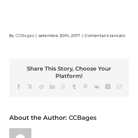
a f09
CCBages
|
setembre 20th, 2017
|
Comentaris tancats
By
Share This Story, Choose Your
Platform!
Facebook
X
Reddit
LinkedIn
WhatsApp
Tumblr
Pinterest
Vk
Xing
Email
About the Author:
CCBages