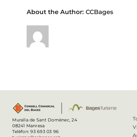
About the Author:
CCBages
T
Muralla de Sant Domènec, 24
08241 Manresa
V
Telèfon: 93 693 03 96
A