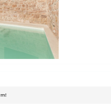
asia-de-Can-Pla_28
rm!