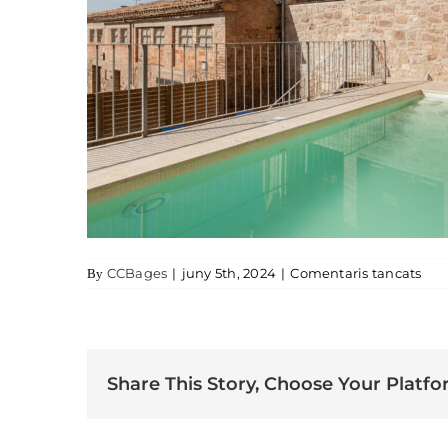
a M
CCBages
|
juny 5th, 2024
|
Comentaris tancats
By
Share This Story, Choose Your Platfo