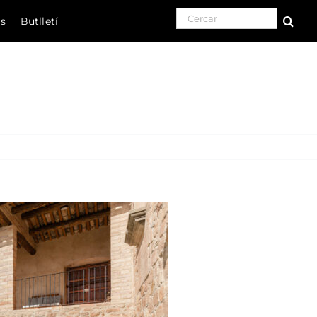
Search for:
ls
Butlletí
Natura
Cultura
Gastronomia