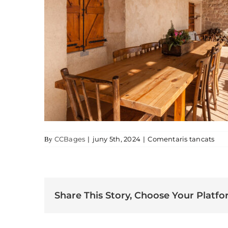
a M
CCBages
|
juny 5th, 2024
|
Comentaris tancats
By
Share This Story, Choose Your Platfo