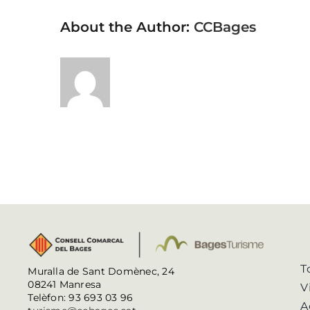
About the Author:
CCBages
T
Muralla de Sant Domènec, 24
08241 Manresa
V
Telèfon: 93 693 03 96
A