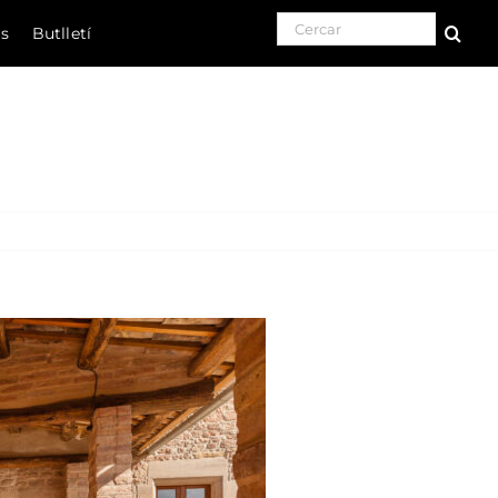
Search for:
ls
Butlletí
Natura
Cultura
Gastronomia