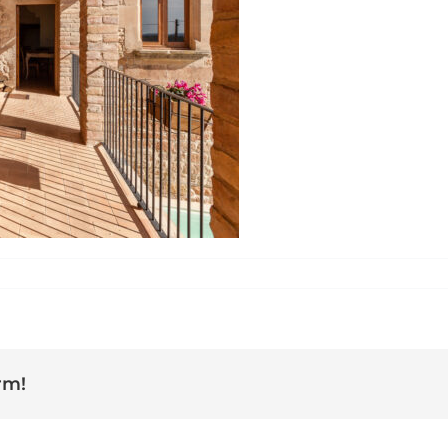
asia-de-Can-Pla_22
rm!