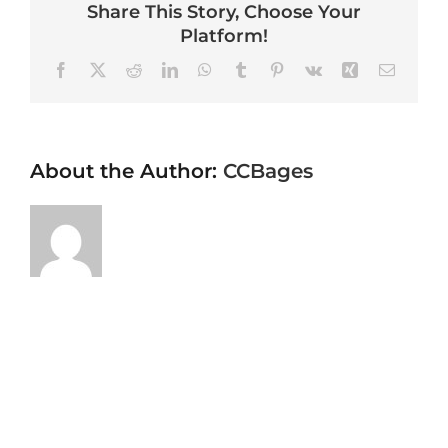
Share This Story, Choose Your
Platform!
Facebook
X
Reddit
LinkedIn
WhatsApp
Tumblr
Pinterest
Vk
Xing
Email
About the Author:
CCBages