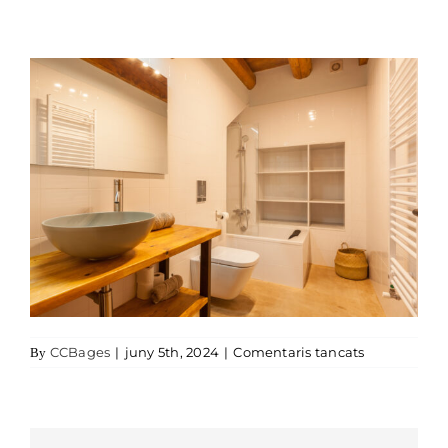
a Masia-de-
CCBages
|
juny 5th, 2024
|
Comentaris tancats
By