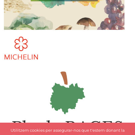
Utilitzem cookies per assegurar-nos que t'estem donant la