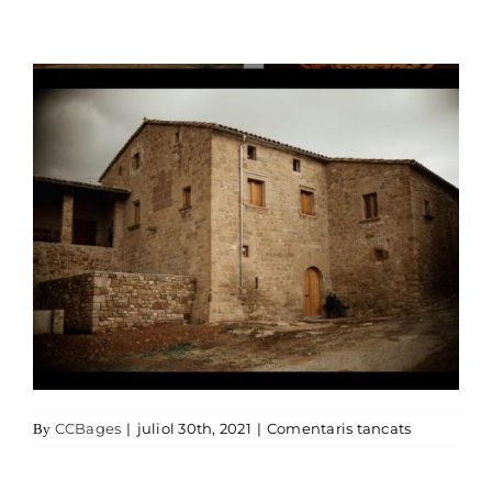
a Can Pla
CCBages
|
juliol 30th, 2021
|
Comentaris tancats
By