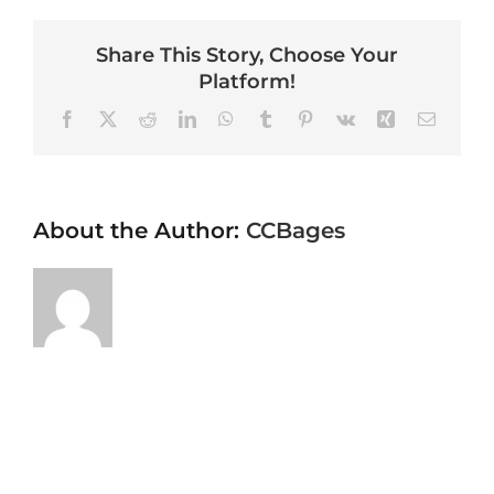
Share This Story, Choose Your
Platform!
Facebook
X
Reddit
LinkedIn
WhatsApp
Tumblr
Pinterest
Vk
Xing
Email
About the Author:
CCBages