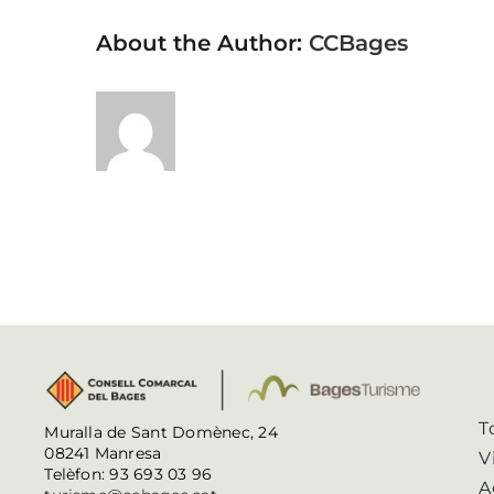
About the Author:
CCBages
T
Muralla de Sant Domènec, 24
08241 Manresa
V
Telèfon: 93 693 03 96
A