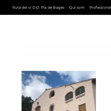
Ruta del vi D.O. Pla de Bages
Qui som
Professiona
El Bages
Skip to content