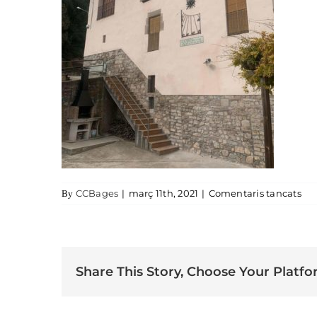
a d
CCBages
|
març 11th, 2021
|
Comentaris tancats
By
Share This Story, Choose Your Platfo