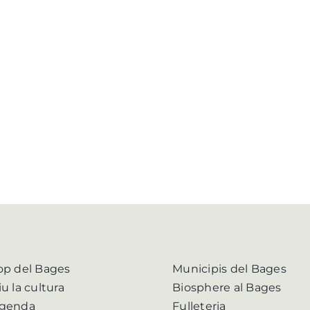
op del Bages
Municipis del Bages
iu la cultura
Biosphere al Bages
genda
Fulleteria