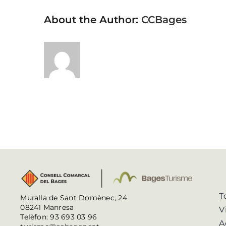
About the Author:
CCBages
T
Muralla de Sant Domènec, 24
08241 Manresa
V
Telèfon: 93 693 03 96
A