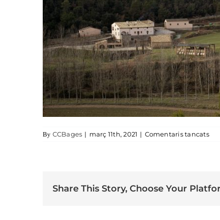
a c
CCBages
|
març 11th, 2021
|
Comentaris tancats
By
Share This Story, Choose Your Platfo