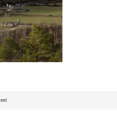
asa
rm!