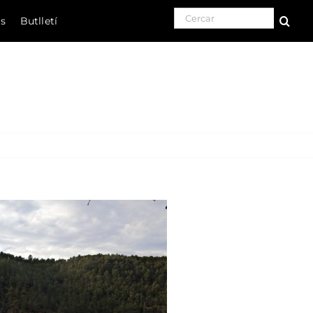
Search for:
ls
Butlletí
Natura
Cultura
Gastronomia