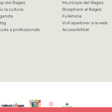
op del Bages
Municipis del Bages
iu la cultura
Biosphere al Bages
genda
Fulleteria
log
Vull aparèixer a la web
ccés a professionals
Accessibilitat