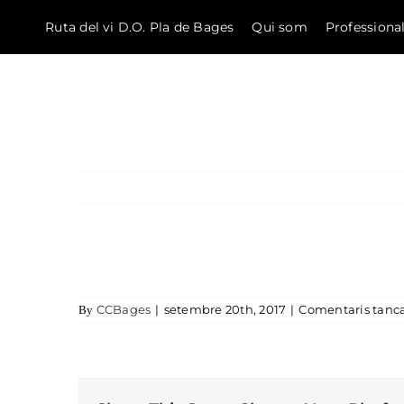
Ruta del vi D.O. Pla de Bages
Qui som
Professiona
El Bages
Skip to content
CCBages
|
setembre 20th, 2017
|
Comentaris tanc
By