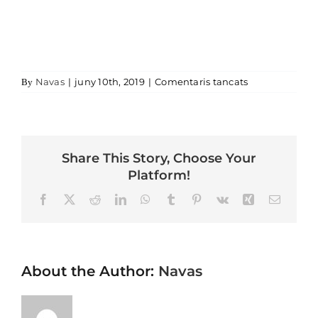
a Exteriors
Navas
|
juny 10th, 2019
|
Comentaris tancats
By
Share This Story, Choose Your
Platform!
Facebook
X
Reddit
LinkedIn
WhatsApp
Tumblr
Pinterest
Vk
Xing
Email
About the Author:
Navas