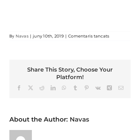
a
Navas
|
juny 10th, 2019
|
Comentaris tancats
By
Share This Story, Choose Your
Platform!
Facebook
X
Reddit
LinkedIn
WhatsApp
Tumblr
Pinterest
Vk
Xing
Email
About the Author:
Navas