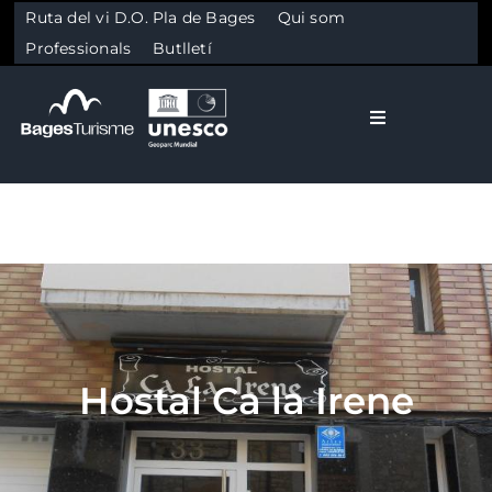
Ruta del vi D.O. Pla de Bages
Qui som
Professionals
Butlletí
Toggle Naviga
El Bages
Natura
Skip to content
Cultura
Hostal Ca la Irene
Gastronomia
Planifica