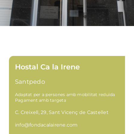
Hostal Ca la Irene
Santpedo
Adaptat per a persones amb mobilitat reduïda
Pagament amb targeta
C. Creixell, 29, Sant Vicenç de Castellet
info@fondacalairene.com