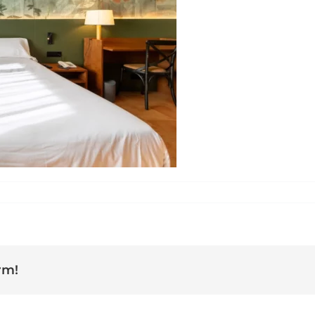
 habitacio duquessa
rm!