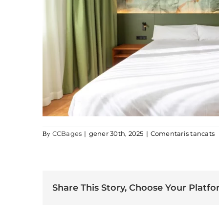
a
CCBages
|
gener 30th, 2025
|
Comentaris tancats
By
Share This Story, Choose Your Platfo