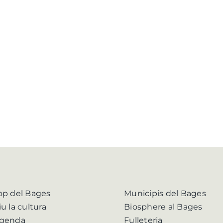
op del Bages
Municipis del Bages
iu la cultura
Biosphere al Bages
genda
Fulleteria