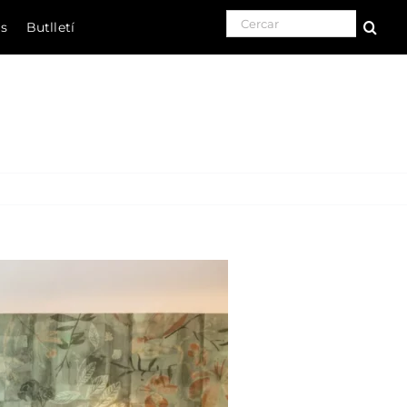
Search for:
ls
Butlletí
Natura
Cultura
Gastronomia