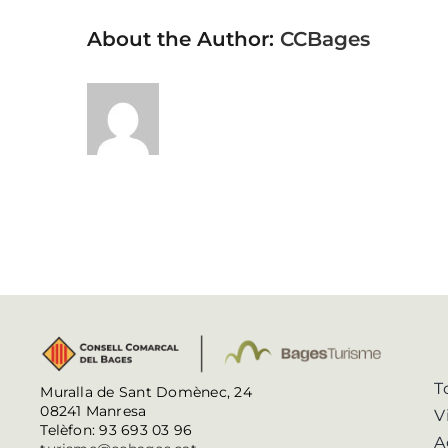
About the Author:
CCBages
T
Muralla de Sant Domènec, 24
08241 Manresa
V
Telèfon: 93 693 03 96
A