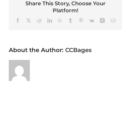
Share This Story, Choose Your
Platform!
Facebook
X
Reddit
LinkedIn
WhatsApp
Tumblr
Pinterest
Vk
Xing
Email
About the Author:
CCBages