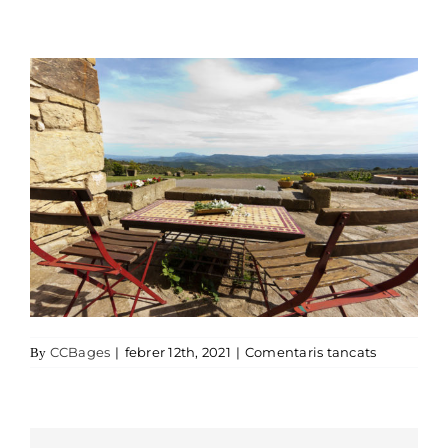
a LES-COR
CCBages
|
febrer 12th, 2021
|
Comentaris tancats
By