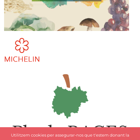
Utilitzem cookies per assegurar-nos que t'estem donant la