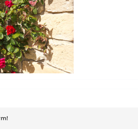
LES-CORTS_Exteriors_015_6997
rm!