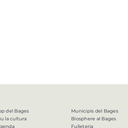
op del Bages
Municipis del Bages
iu la cultura
Biosphere al Bages
genda
Fulleteria