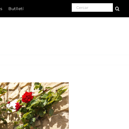
Search for:
ls
Butlletí
Natura
Cultura
Gastronomia