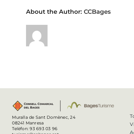
About the Author:
CCBages
T
Muralla de Sant Domènec, 24
08241 Manresa
V
Telèfon: 93 693 03 96
A