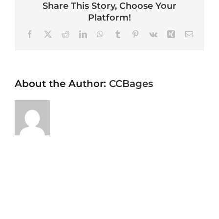
Share This Story, Choose Your
Platform!
Facebook
X
Reddit
LinkedIn
WhatsApp
Tumblr
Pinterest
Vk
Xing
Email
About the Author:
CCBages