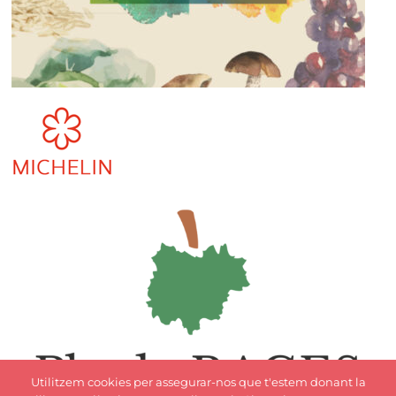
Utilitzem cookies per assegurar-nos que t'estem donant la