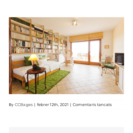
a LES-COR
CCBages
|
febrer 12th, 2021
|
Comentaris tancats
By