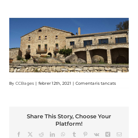
a Les Cort
CCBages
|
febrer 12th, 2021
|
Comentaris tancats
By
Share This Story, Choose Your
Platform!
Facebook
X
Reddit
LinkedIn
WhatsApp
Tumblr
Pinterest
Vk
Xing
Email