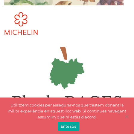
Utilitzem cookies per assegurar-nos que t'estem donant la
millor experiència en aquest lloc web. Si continues navegant
assumim que hi estàs d'acord.
Entesos