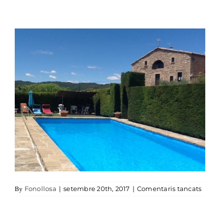
a pis
Fonollosa
|
setembre 20th, 2017
|
Comentaris tancats
By