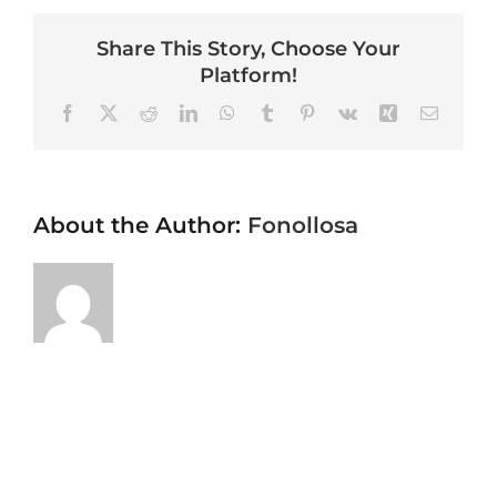
Share This Story, Choose Your
Platform!
Facebook
X
Reddit
LinkedIn
WhatsApp
Tumblr
Pinterest
Vk
Xing
Email
About the Author:
Fonollosa