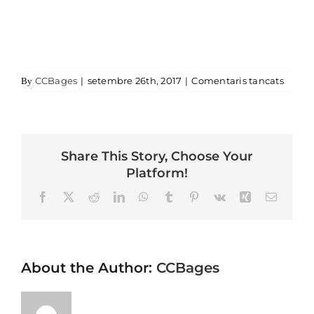
a
CCBages
|
setembre 26th, 2017
|
Comentaris tancats
By
Share This Story, Choose Your
Platform!
Facebook
X
Reddit
LinkedIn
WhatsApp
Tumblr
Pinterest
Vk
Xing
Email
About the Author:
CCBages