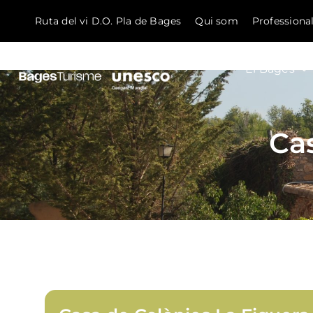
Ruta del vi D.O. Pla de Bages
Qui som
Professiona
El Bages
Skip to content
Ca