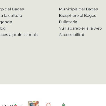
op del Bages
Municipis del Bages
iu la cultura
Biosphere al Bages
genda
Fulleteria
log
Vull aparèixer a la web
ccés a professionals
Accessibilitat