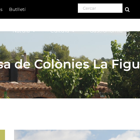
Search for:
ls
Butlletí
Natura
Cultura
Gastronomia
sa de Colònies La Figu