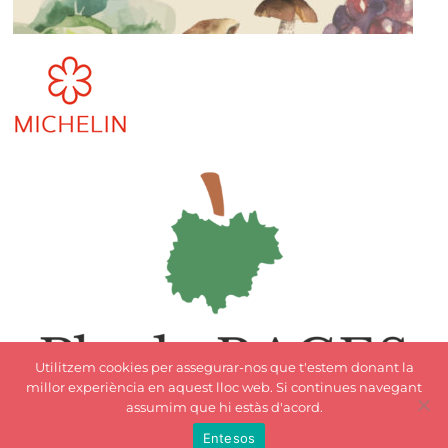
Utilitzem cookies per assegurar-nos que t'estem donant la
millor experiència en aquest lloc web. Si continues navegant
assumim que hi estàs d'acord.
Entesos