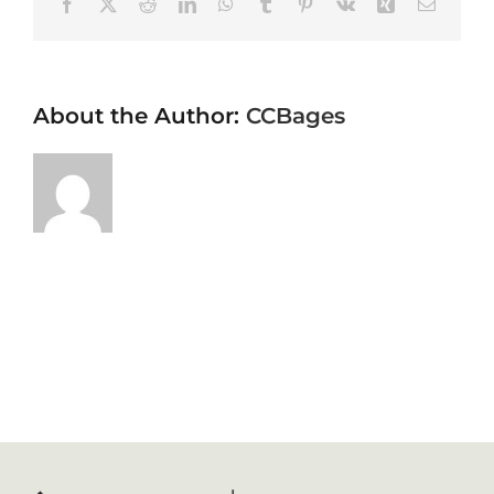
Facebook
X
Reddit
LinkedIn
WhatsApp
Tumblr
Pinterest
Vk
Xing
Email
About the Author:
CCBages