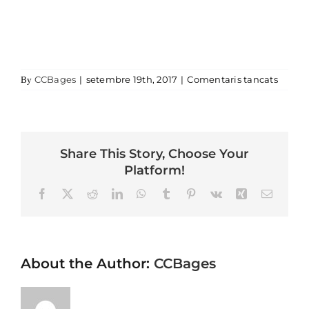
a canf
CCBages
|
setembre 19th, 2017
|
Comentaris tancats
By
Share This Story, Choose Your
Platform!
Facebook
X
Reddit
LinkedIn
WhatsApp
Tumblr
Pinterest
Vk
Xing
Email
About the Author:
CCBages