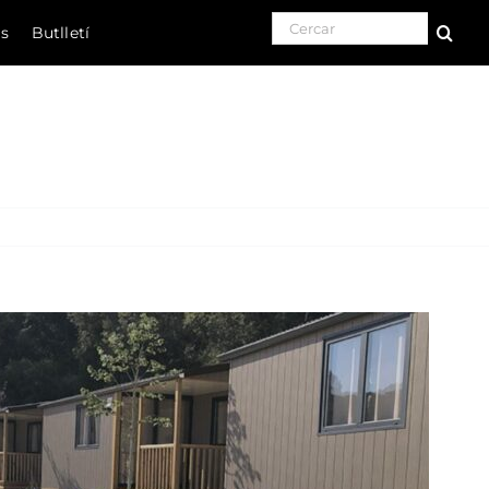
Search for:
ls
Butlletí
Natura
Cultura
Gastronomia