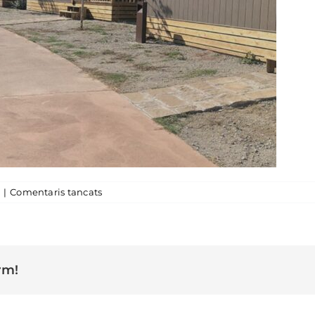
a Càmping Montserrat
|
Comentaris tancats
rm!