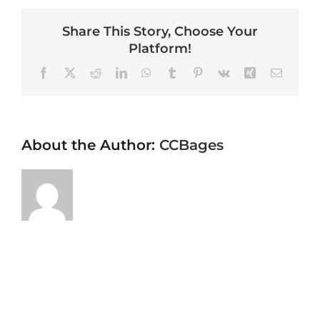
Share This Story, Choose Your
Platform!
Facebook
X
Reddit
LinkedIn
WhatsApp
Tumblr
Pinterest
Vk
Xing
Email
About the Author:
CCBages