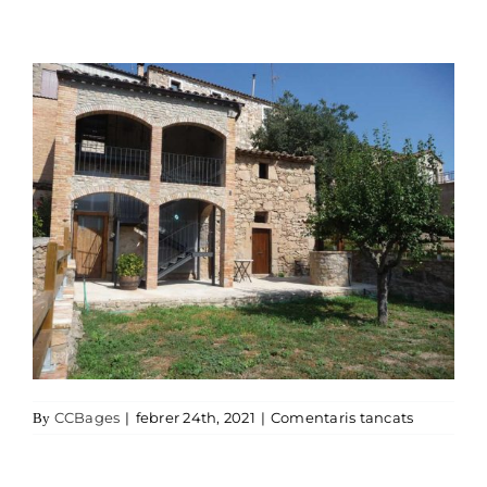
a Cal_teix
CCBages
|
febrer 24th, 2021
|
Comentaris tancats
By