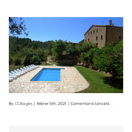
a Cal Cabre
CCBages
|
febrer 5th, 2021
|
Comentaris tancats
By