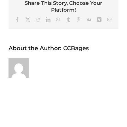
Share This Story, Choose Your
Platform!
Facebook
X
Reddit
LinkedIn
WhatsApp
Tumblr
Pinterest
Vk
Xing
Email
About the Author:
CCBages