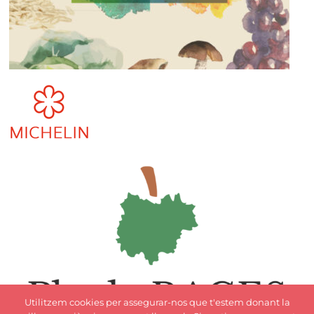
Utilitzem cookies per assegurar-nos que t'estem donant la