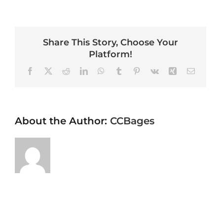
Share This Story, Choose Your
Platform!
Facebook
X
Reddit
LinkedIn
WhatsApp
Tumblr
Pinterest
Vk
Xing
Email
About the Author:
CCBages