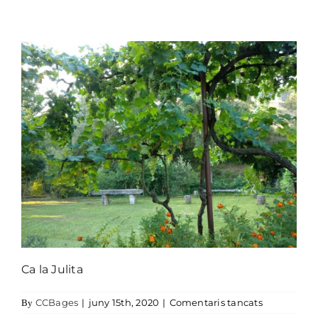
Ca la Julita
a Ca la Juli
CCBages
|
juny 15th, 2020
|
Comentaris tancats
By