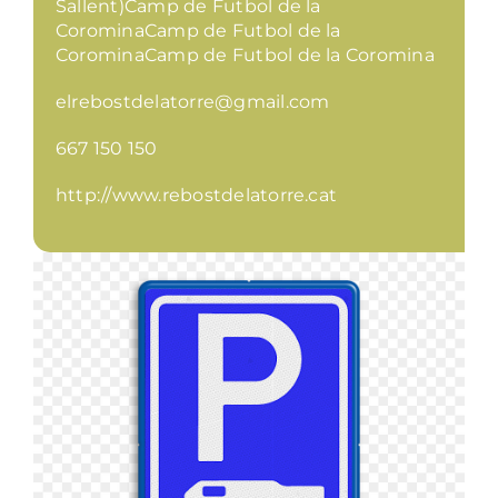
Sallent)Camp de Futbol de la
CorominaCamp de Futbol de la
CorominaCamp de Futbol de la Coromina
elrebostdelatorre@gmail.com
667 150 150
http://www.rebostdelatorre.cat