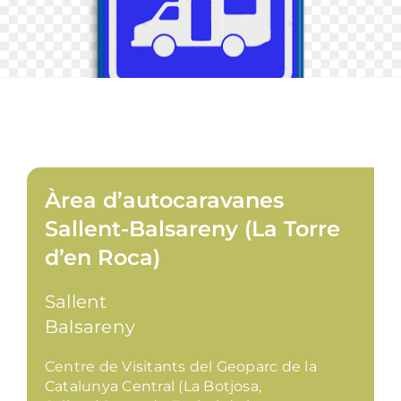
Àrea d’autocaravanes
Sallent-Balsareny (La Torre
d’en Roca)
Sallent
Balsareny
Centre de Visitants del Geoparc de la
Catalunya Central (La Botjosa,