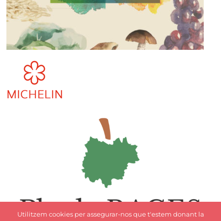
Utilitzem cookies per assegurar-nos que t'estem donant la