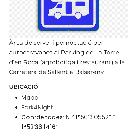
Àrea de servei i pernoctació per
autocaravanes al Parking de La Torre
d’en Roca (agrobotiga i restaurant) a la
Carretera de Sallent a Balsareny.
UBICACIÓ
Mapa
Park4Night
Coordenades: N 41°50’3.0552” E
1°52’36.1416”