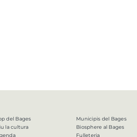
op del Bages
Municipis del Bages
iu la cultura
Biosphere al Bages
genda
Fulleteria