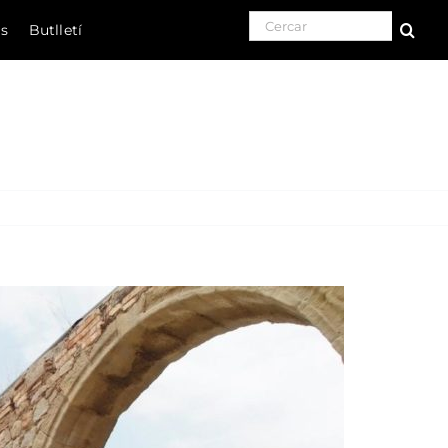
Search for:
ls
Butlletí
Natura
Cultura
Gastronomia