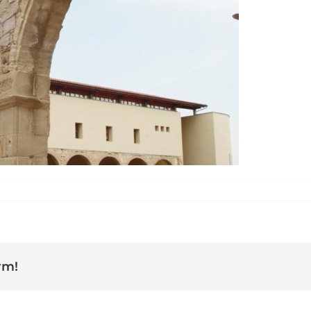
lberg el carme
rm!