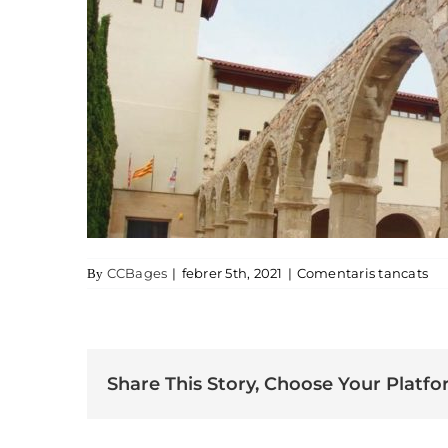
a a
CCBages
|
febrer 5th, 2021
|
Comentaris tancats
By
Share This Story, Choose Your Platfo