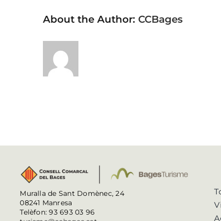
About the Author:
CCBages
T
Muralla de Sant Domènec, 24
08241 Manresa
V
Telèfon: 93 693 03 96
A