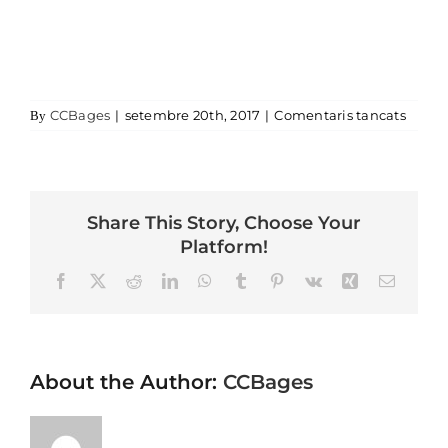
a
CCBages
|
setembre 20th, 2017
|
Comentaris tancats
By
Share This Story, Choose Your
Platform!
Facebook
X
Reddit
LinkedIn
WhatsApp
Tumblr
Pinterest
Vk
Xing
Email
About the Author:
CCBages