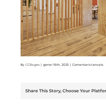
a
CCBages
|
gener 16th, 2025
|
Comentaris tancats
By
Share This Story, Choose Your Platfo