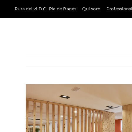
Ruta del vi D.O. Pla de Bages
Qui som
Professiona
El Bages
Skip to content