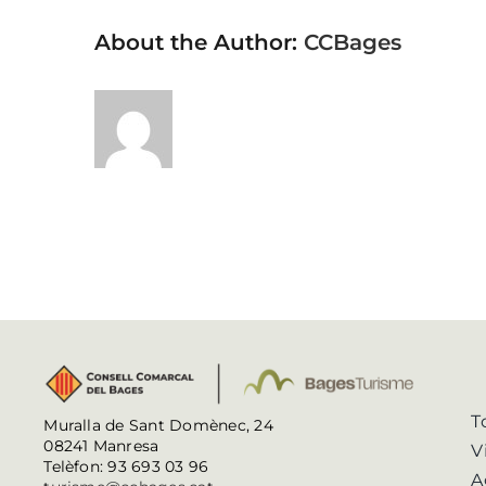
About the Author:
CCBages
T
Muralla de Sant Domènec, 24
08241 Manresa
V
Telèfon: 93 693 03 96
A