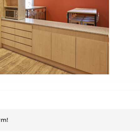
 Alberg Montserrat office
rm!