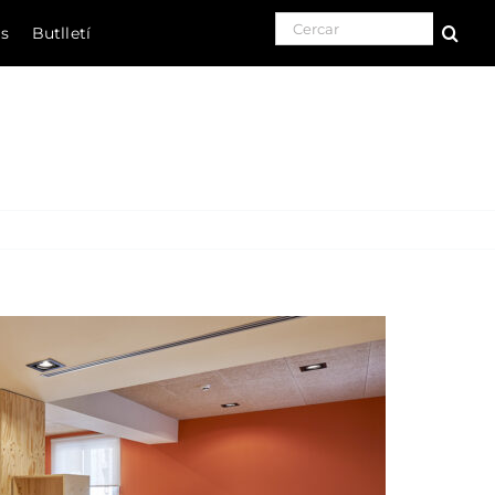
Search for:
ls
Butlletí
Natura
Cultura
Gastronomia