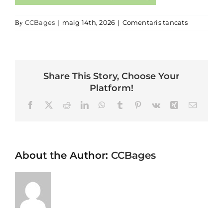
a Cartell
CCBages
|
maig 14th, 2026
|
Comentaris tancats
By
Share This Story, Choose Your
Platform!
Facebook
X
Reddit
LinkedIn
WhatsApp
Tumblr
Pinterest
Vk
Xing
Email
About the Author:
CCBages