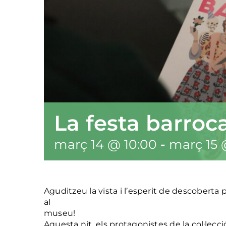
La festa barroc
març 14 @ 10:00
-
març 15 
Aguditzeu la vista i l’esperit de descoberta p
al
museu!
Aquesta nit, els protagonistes de la col·lecc