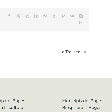
Facebook
X
Reddit
LinkedIn
WhatsApp
Tumblr
Pinterest
Vk
Xing
Email
La Transéquia
op del Bages
Municipis del Bages
iu la cultura
Biosphere al Bages