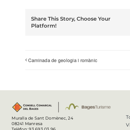
Share This Story, Choose Your
Platform!
Caminada de geologia i romànic
T
Muralla de Sant Domènec, 24
08241 Manresa
V
Telèfon: 93 693 03 96