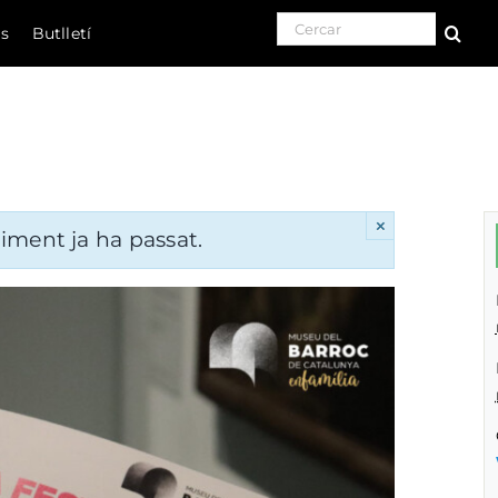
Search for:
ls
Butlletí
Natura
Cultura
Gastronomia
×
ment ja ha passat.