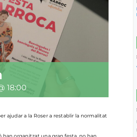
a
@ 18:00
er ajudar a la Roser a restablir la normalitat
ió han organitzat una gran festa, no han