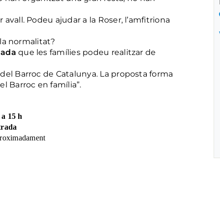
avall. Podeu ajudar a la Roser, l’amfitriona
 la normalitat?
iada
que les famílies podeu realitzar de
del Barroc de Catalunya. La proposta forma
l Barroc en família”.
 a 15 h
ntrada
aproximadament