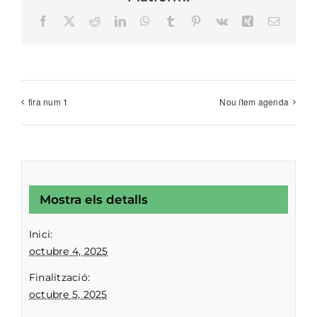
Facebook
X
Reddit
LinkedIn
WhatsApp
Tumblr
Pinterest
Vk
Xing
Email
fira num 1
Nou ítem agenda
Mostra els detalls
Inici:
octubre 4, 2025
Finalització:
octubre 5, 2025