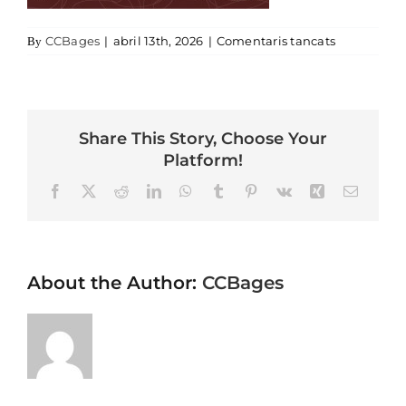
a Festa_Pan
CCBages
|
abril 13th, 2026
|
Comentaris tancats
By
Share This Story, Choose Your
Platform!
Facebook
X
Reddit
LinkedIn
WhatsApp
Tumblr
Pinterest
Vk
Xing
Email
About the Author:
CCBages