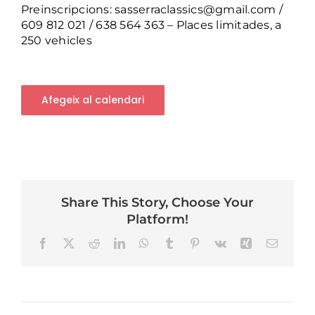
Preinscripcions:
sasserraclassics@gmail.com
/
609 812 021 / 638 564 363 – Places limitades, a
250 vehicles
Afegeix al calendari
Share This Story, Choose Your
Platform!
Facebook
X
Reddit
LinkedIn
WhatsApp
Tumblr
Pinterest
Vk
Xing
Email