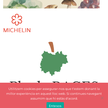
Utilitzem cookies per assegurar-nos que t'estem donant la
millor experiència en aquest lloc web. Si continues navegant
assumim que hi estàs d'acord.
Entesos