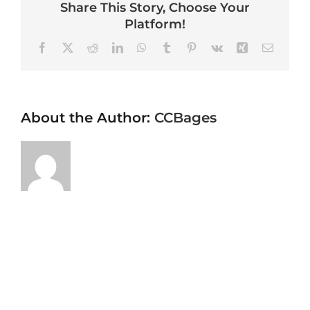
Share This Story, Choose Your
Platform!
Facebook
X
Reddit
LinkedIn
WhatsApp
Tumblr
Pinterest
Vk
Xing
Email
About the Author:
CCBages