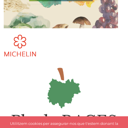
Utilitzem cookies per assegurar-nos que t'estem donant la