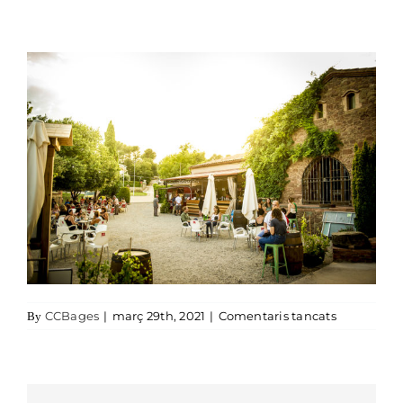
a wine bar
CCBages
|
març 29th, 2021
|
Comentaris tancats
By