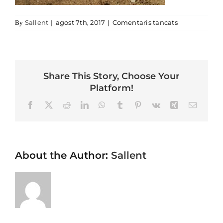
a Cogulló
Sallent
|
agost 7th, 2017
|
Comentaris tancats
By
Share This Story, Choose Your
Platform!
Facebook
X
Reddit
LinkedIn
WhatsApp
Tumblr
Pinterest
Vk
Xing
Email
About the Author:
Sallent