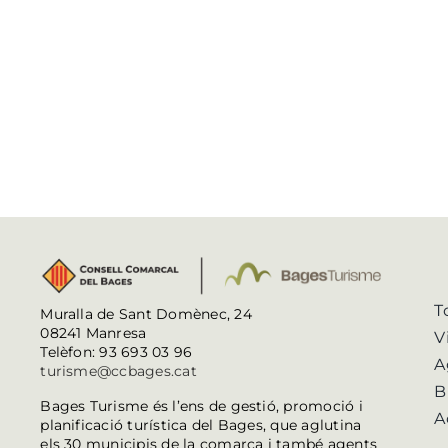
T
Muralla de Sant Domènec, 24
08241 Manresa
V
Telèfon: 93 693 03 96
A
turisme@ccbages.cat
B
Bages Turisme és l’ens de gestió, promoció i
A
planificació turística del Bages, que aglutina
els 30 municipis de la comarca i també agents