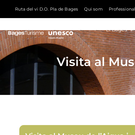
Ruta del vi D.O. Pla de Bages
Qui som
Professiona
El Bages
Skip to content
Visita al Mus