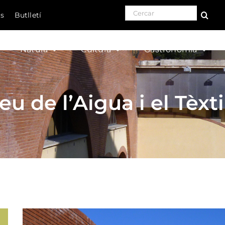
Search for:
ls
Butlletí
Natura
Cultura
Gastronomia
eu de l’Aigua i el Tèx